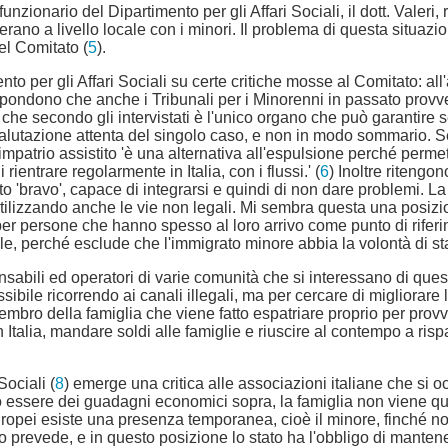
nzionario del Dipartimento per gli Affari Sociali, il dott. Valeri,
erano a livello locale con i minori. Il problema di questa situa
del Comitato (
5
).
o per gli Affari Sociali su certe critiche mosse al Comitato: all'a
ispondono che anche i Tribunali per i Minorenni in passato pro
che secondo gli intervistati è l'unico organo che può garantire se
zione attenta del singolo caso, e non in modo sommario. Second
rimpatrio assistito 'è una alternativa all'espulsione perché permet
 rientrare regolarmente in Italia, con i flussi.' (
6
) Inoltre ritengon
bravo', capace di integrarsi e quindi di non dare problemi. La
a, utilizzando anche le vie non legali. Mi sembra questa una posizi
' per persone che hanno spesso al loro arrivo come punto di rife
e, perché esclude che l'immigrato minore abbia la volontà di sta
sabili ed operatori di varie comunità che si interessano di quest
ibile ricorrendo ai canali illegali, ma per cercare di migliorare la
mbro della famiglia che viene fatto espatriare proprio per provve
 Italia, mandare soldi alle famiglie e riuscire al contempo a ris
Sociali (
8
) emerge una critica alle associazioni italiane che si 
 essere dei guadagni economici sopra, la famiglia non viene quas
i europei esiste una presenza temporanea, cioè il minore, finché no
prevede, e in questo posizione lo stato ha l'obbligo di mantenere 