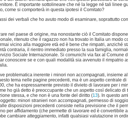
enitore. È importante sottolineare che né la legge né tali linee g
eno, come si comporterà in questa ipotesi il Comitato?
ssi dei verbali che ho avuto modo di esaminare, soprattutto con i
re nel paese di origine, ma nonostante ciò il Comitato dispone il
ionale, ritenuto che il ragazzo non ha trovato in Italia un modo 
o è ormai vicino alla maggiore età ed è bene che rimpatri, anzich
tà contraria, il rientro immediato presso la sua famiglia, normale 
vizio Sociale Internazionale. Si comunichi via fax al Comune di ...,
i far conoscere se e con quali modalità sia avvenuto il rimpatrio
lia.
ave problematica inerente i minori non accompagnati, insieme al r
questo tema nelle pagine precedenti, ma è un aspetto centrale di 
00, che ha espressamente previsto il divieto di lavorare per i 
me ho già detto è preoccupante che un aspetto così delicato di ta
ione stessa, e che non è una fonte del diritto (
13
). In questo a
 oggetto: minori stranieri non accompagnati, permesso di soggiorn
o alle disposizioni precedenti consiste nella previsione che il p
o per affidamento (che permette di lavorare ed è convertibile alla
bbe cambiare atteggiamento, infatti qualsiasi valutazione in or