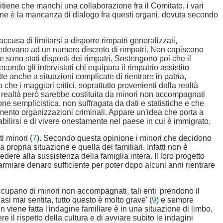
 ritiene che manchi una collaborazione fra il Comitato, i vari
zione è la mancanza di dialogo fra questi organi, dovuta secondo
ccusa di limitarsi a disporre rimpatri generalizzati,
vvedevano ad un numero discreto di rimpatri. Non capiscono
 sono stati disposti dei rimpatri. Sostengono poi che il
o gli intervistati chi equipara il rimpatrio assistito
te anche a situazioni complicate di rientrare in patria,
o che i maggiori critici, soprattutto provenienti dalla realtà
 realtà però sarebbe costituita da minori non accompagnati
one semplicistica, non suffragata da dati e statistiche e che
rimento organizzazioni criminali. Appare un'idea che porta a
bilirsi e di vivere onestamente nel paese in cui è immigrato.
i minori (
7
). Secondo questa opinione i minori che decidono
 propria situazione e quella dei familiari. Infatti non è
dere alla sussistenza della famiglia intera. Il loro progetto
parmiare denaro sufficiente per poter dopo alcuni anni rientrare
occupano di minori non accompagnati, tali enti 'prendono il
i mai sentita, tutto questo è molto grave' (
9
) e sempre
n viene fatta l'indagine familiare è in una situazione di limbo,
il rispetto della cultura e di avviare subito le indagini