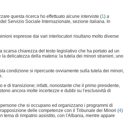
izzare questa ricerca ho effettuato alcune interviste (
1
) a
i del Servizio Sociale Internazionale, sezione italiana. In
inioni espresse dai vari interlocutori risultano molto diverse
la scarsa chiarezza del testo legislativo che ha portato ad un
a delicatezza della materia: la tutela dei minori stranieri, uno
ta condizione si ripercuote ovviamente sulla tutela dei minori,
e.
o e di transizione; infatti, nonostante che il primo presidente,
stono ancora molte incertezze e dubbi su l'esclusività di
esse persone che si occupano ed organizzano i programmi di
rapposizione delle competenze con il Tribunale dei Minori (
4
)
 tema di rimpatrio assistito, con l'Albania, mentre appare