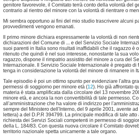
genitore favorevole, il Comitato terrà conto della volontà del g
contrario al rientro del minore con la volontà di rientrare o m
Mi sembra opportuno ai fini del mio studio trascrivere alcuni pa
provvedimenti vengono emanati.
Il primo minore dichiara espressamente la volontà di non rientra
dichiarazioni del Comune di ... e del Servizio Sociale Internaz
suoi parenti in Italia sono risultati inaffidabili che il ragazz
ritenuto che quindi è nel suo interesse, nonostante la sua volon
ragazzo, dispone il rimpatrio assistito del minore a cura del Ser
Internazionale. Il Servizio Sociale Internazionale è pregato d
tenga in considerazione la volontà del minore di rimanere in Ita
Tale episodio è poi un ottimo spunto per evidenziare l'altra gr
permessi di soggiorno per minore età (
12
). Ho già affrontato 
materia è stata amplificata dalla circolare del 13 novembre 20
minore età, e ancora la non convertibilità di tale permesso. Co
all'amministrazione che ha valore di indirizzo per l'amministraz
sempre del Ministero dell'Interno, del 9 aprile 2001, avente ad
lettera) a del D.P.R 394799. La principale modifica di tale att
richiesta dei Servizi Sociali competenti in permesso di soggiorn
della L. 184/83. Con questa nuova circolare il Comitato dovre
territorio nazionale spetta unicamente a tale organo.