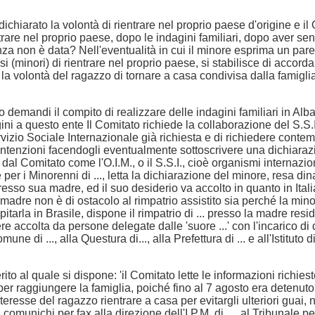
ichiarato la volontà di rientrare nel proprio paese d'origine e i
ntrare nel proprio paese, dopo le indagini familiari, dopo aver sent
nza non è data? Nell'eventualità in cui il minore esprima un parer
i (minori) di rientrare nel proprio paese, si stabilisce di accordare
a la volontà del ragazzo di tornare a casa condivisa dalla famigli
ato demandi il compito di realizzare delle indagini familiari in A
gini a questo ente Il Comitato richiede la collaborazione del S.S.I
Servizio Sociale Internazionale già richiesta e di richiedere con
 intenzioni facendogli eventualmente sottoscrivere una dichiarazi
 dal Comitato come l'O.I.M., o il S.S.I., cioè organismi internazio
 per i Minorenni di ..., letta la dichiarazione del minore, resa dina
esso sua madre, ed il suo desiderio va accolto in quanto in Itali
 madre non è di ostacolo al rimpatrio assistito sia perché la mi
tarla in Brasile, dispone il rimpatrio di ... presso la madre reside
re accolta da persone delegate dalle 'suore ...' con l'incarico di 
ne di ..., alla Questura di..., alla Prefettura di ... e all'Istituto 
o al quale si dispone: 'il Comitato lette le informazioni richieste 
 per raggiungere la famiglia, poiché fino al 7 agosto era detenu
nteresse del ragazzo rientrare a casa per evitargli ulteriori guai,
comunichi per fax alla direzione dell'I.P.M. di ..., al Tribunale per