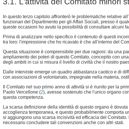
3.1. L'attività del Comitato minori 
In questo terzo capitolo affronterò le problematiche relative all'
funzionari del Dipartimento per gli Affari Sociali, presso il qua
queste occasioni ho avuto la possibilità di consultare alcuni fas
Prima di analizzare nello specifico il contenuto di questi incon
tra loro: l'impressione che ho ricavato è che all'interno del C
Questa situazione è comprensibile per due ragioni: da una parte
ampliamento dei poteri di questo Comitato, concepito con una fu
degli ambiti in cui si misura il livello di civiltà che il nostro p
Dalle interviste emerge un quadro abbastanza caotico e di diff
con associazioni di volontariato, impegnate nella materia, osti
Il Comitato nel suo primo anno di attività si è riunito per la pr
Paolo Vercellone (
2
), avesse sostenuto che l'unico organo comp
questa competenza.
La scarsa definizione della identità di questo organo è dovut
accoglienza temporanea, e questo probabilmente comporta una d
si aggiungono una scarsa incisività ed efficacia del Comitato.
necessario concludere tali convenzioni anche con altri stati.