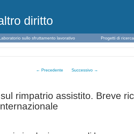
altro diritto
Laboratorio sullo sfruttamento lavorativo
Progetti di ricerca
← Precedente
Successivo →
sul rimpatrio assistito. Breve ri
 Internazionale