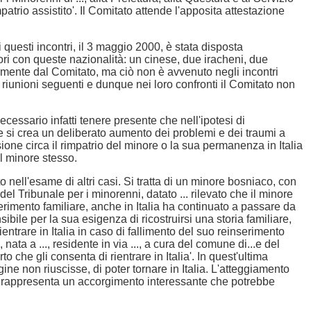
atrio assistito'. Il Comitato attende l'apposita attestazione
di questi incontri, il 3 maggio 2000, è stata disposta
ri con queste nazionalità: un cinese, due iracheni, due
vamente dal Comitato, ma ciò non è avvenuto negli incontri
e riunioni seguenti e dunque nei loro confronti il Comitato non
cessario infatti tenere presente che nell'ipotesi di
ne si crea un deliberato aumento dei problemi e dei traumi a
ione circa il rimpatrio del minore o la sua permanenza in Italia
l minore stesso.
 nell'esame di altri casi. Si tratta di un minore bosniaco, con
del Tribunale per i minorenni, datato ... rilevato che il minore
 inserimento familiare, anche in Italia ha continuato a passare da
sibile per la sua esigenza di ricostruirsi una storia familiare,
rare in Italia in caso di fallimento del suo reinserimento
ta a ..., residente in via ..., a cura del comune di...e del
 che gli consenta di rientrare in Italia'. In quest'ultima
gine non riuscisse, di poter tornare in Italia. L'atteggiamento
talia rappresenta un accorgimento interessante che potrebbe