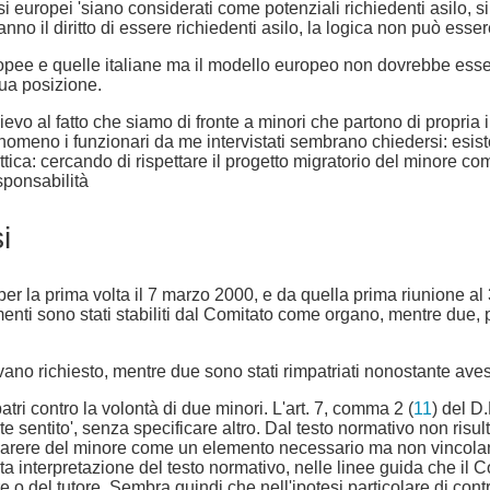
esi europei 'siano considerati come potenziali richiedenti asilo,
o il diritto di essere richiedenti asilo, la logica non può essere i
uropee e quelle italiane ma il modello europeo non dovrebbe esse
ua posizione.
evo al fatto che siamo di fronte a minori che partono di propria 
nomeno i funzionari da me intervistati sembrano chiedersi: esist
ttica: cercando di rispettare il progetto migratorio del minore c
sponsabilità
i
o per la prima volta il 7 marzo 2000, e da quella prima riunione a
enti sono stati stabiliti dal Comitato come organo, mentre due, per
avevano richiesto, mentre due sono stati rimpatriati nonostante av
tri contro la volontà di due minori. L'art. 7, comma 2 (
11
) del D
te sentito', senza specificare altro. Dal testo normativo non ri
parere del minore come un elemento necessario ma non vincolante
sta interpretazione del testo normativo, nelle linee guida che i
 o del tutore. Sembra quindi che nell'ipotesi particolare di contra