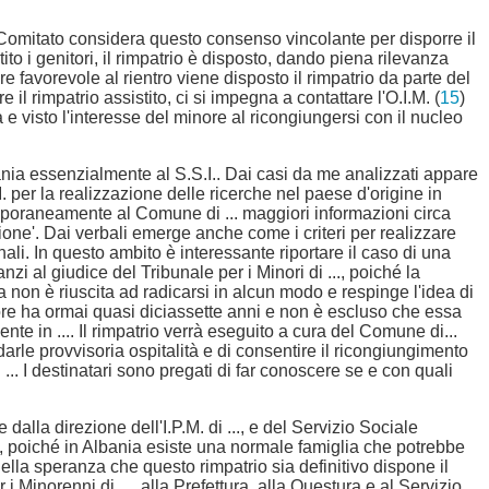
l Comitato considera questo consenso vincolante per disporre il
ito i genitori, il rimpatrio è disposto, dando piena rilevanza
e favorevole al rientro viene disposto il rimpatrio da parte del
 il rimpatrio assistito, ci si impegna a contattare l'O.I.M. (
15
)
a e visto l'interesse del minore al ricongiungersi con il nucleo
lbania essenzialmente al S.S.I.. Dai casi da me analizzati appare
. per la realizzazione delle ricerche nel paese d'origine in
temporaneamente al Comune di ... maggiori informazioni circa
one'. Dai verbali emerge anche come i criteri per realizzare
nali. In questo ambito è interessante riportare il caso di una
nzi al giudice del Tribunale per i Minori di ..., poiché la
a non è riuscita ad radicarsi in alcun modo e respinge l'idea di
nore ha ormai quasi diciassette anni e non è escluso che essa
nte in .... Il rimpatrio verrà eseguito a cura del Comune di...
darle provvisoria ospitalità e di consentire il ricongiungimento
di ... I destinatari sono pregati di far conoscere se e con quali
dalla direzione dell'I.P.M. di ..., e del Servizio Sociale
to, poiché in Albania esiste una normale famiglia che potrebbe
 nella speranza che questo rimpatrio sia definitivo dispone il
 i Minorenni di ..., alla Prefettura, alla Questura e al Servizio