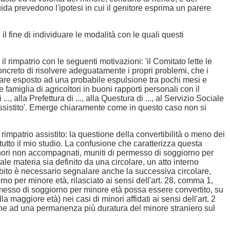
uida prevedono l'ipotesi in cui il genitore esprima un parere
l fine di individuare le modalità con le quali questi
 rimpatrio con le seguenti motivazioni: 'il Comitato lette le
concreto di risolvere adeguatamente i propri problemi, che i
é stare esposto ad una probabile espulsione tra pochi mesi e
famiglia di agricoltori in buoni rapporti personali con il
 alla Prefettura di ..., alla Questura di ..., al Servizio Sociale
 assistito'. Emerge chiaramente come in questo caso non si
impatrio assistito: la questione della convertibilità o meno dei
tutto il mio studio. La confusione che caratterizza questa
minori non accompagnati, muniti di permesso di soggiorno per
le materia sia definito da una circolare, un atto interno
mbito è necessario segnalare anche la successiva circolare,
o per minore età, rilasciato ai sensi dell'art. 28, comma 1,
ermesso di soggiorno per minore età possa essere convertito, su
 maggiore età) nei casi di minori affidati ai sensi dell'art. 2
dine ad una permanenza più duratura del minore straniero sul