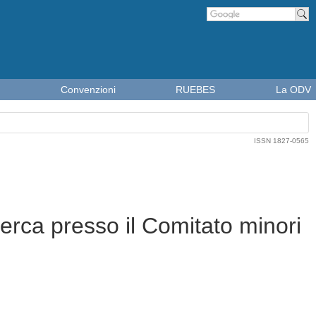
Cer
Convenzioni
RUEBES
La ODV
ISSN 1827-0565
cerca presso il Comitato minori