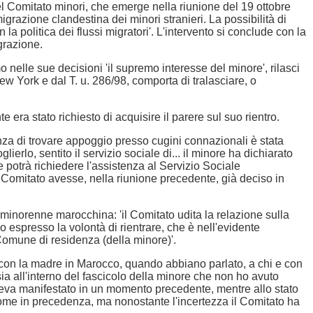
el Comitato minori, che emerge nella riunione del 19 ottobre
azione clandestina dei minori stranieri. La possibilità di
 politica dei flussi migratori'. L'intervento si conclude con la
igrazione.
elle sue decisioni 'il supremo interesse del minore', rilasci
ew York e dal T. u. 286/98, comporta di tralasciare, o
era stato richiesto di acquisire il parere sul suo rientro.
ranza di trovare appoggio presso cugini connazionali è stata
erlo, sentito il servizio sociale di... il minore ha dichiarato
he potrà richiedere l'assistenza al Servizio Sociale
 Comitato avesse, nella riunione precedente, già deciso in
a minorenne marocchina: 'il Comitato udita la relazione sulla
 espresso la volontà di rientrare, che è nell'evidente
 Comune di residenza (della minore)'.
e con la madre in Marocco, quando abbiano parlato, a chi e con
ia all'interno del fascicolo della minore che non ho avuto
aveva manifestato in un momento precedente, mentre allo stato
o come in precedenza, ma nonostante l'incertezza il Comitato ha