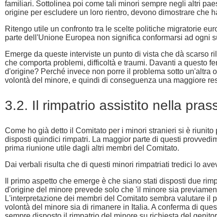
familiari. Sottolinea poi come tali minori sempre negli altri pa
origine per escludere un loro rientro, devono dimostrare che hann
Ritengo utile un confronto tra le scelte politiche migratorie e
parte dell'Unione Europea non significa conformarsi ad ogni s
Emerge da queste interviste un punto di vista che dà scarso rili
che comporta problemi, difficoltà e traumi. Davanti a questo fe
d'origine? Perché invece non porre il problema sotto un'altra o
volontà del minore, e quindi di conseguenza una maggiore re
3.2. Il rimpatrio assistito nella prass
Come ho già detto il Comitato per i minori stranieri si è riunit
disposti quindici rimpatri. La maggior parte di questi provvedim
prima riunione utile dagli altri membri del Comitato.
Dai verbali risulta che di questi minori rimpatriati tredici lo 
Il primo aspetto che emerge è che siano stati disposti due rimpa
d'origine del minore prevede solo che 'il minore sia previamen
L'interpretazione dei membri del Comitato sembra valutare il 
volontà del minore sia di rimanere in Italia. A conferma di que
sempre disposto il rimpatrio del minore su richiesta del genitore