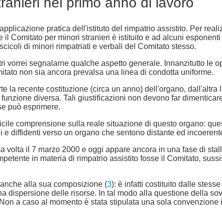
stranieri nel primo anno di lavoro
applicazione pratica dell'istituto del rimpatrio assistito. Per real
le il Comitato per minori stranieri è istituito e ad alcuni esponent
cicoli di minori rimpatriati e verbali del Comitato stesso.
tri vorrei segnalarne qualche aspetto generale. Innanzitutto le op
omitato non sia ancora prevalsa una linea di condotta uniforme.
 la recente costituzione (circa un anno) dell'organo, dall'altra 
nzione diversa. Tali giustificazioni non devono far dimenticare l
aese può esprimere.
icile comprensione sulla reale situazione di questo organo: ques
li e diffidenti verso un organo che sentono distante ed incoerent
ima volta il 7 marzo 2000 e oggi appare ancora in una fase di stall
etente in materia di rimpatrio assistito fosse il Comitato, sussi
a anche alla sua composizione (
3
): è infatti costituito dalle st
ispersione delle risorse. In tal modo alla questione della sov
 Non a caso al momento è stata stipulata una sola convenzione in