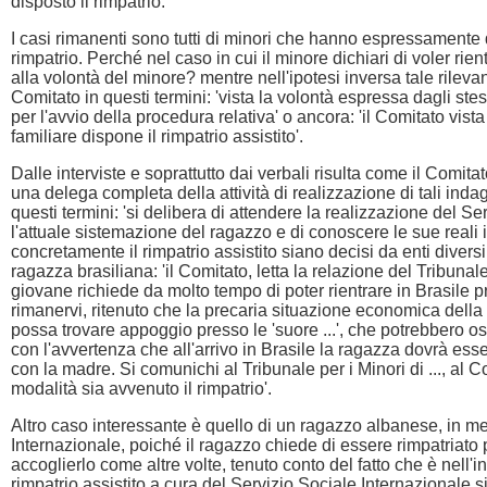
disposto il rimpatrio.
I casi rimanenti sono tutti di minori che hanno espressamente d
rimpatrio. Perché nel caso in cui il minore dichiari di voler rie
alla volontà del minore? mentre nell'ipotesi inversa tale rileva
Comitato in questi termini: 'vista la volontà espressa dagli stess
per l'avvio della procedura relativa' o ancora: 'il Comitato vist
familiare dispone il rimpatrio assistito'.
Dalle interviste e soprattutto dai verbali risulta come il Comit
una delega completa della attività di realizzazione di tali inda
questi termini: 'si delibera di attendere la realizzazione del 
l'attuale sistemazione del ragazzo e di conoscere le sue reali
concretamente il rimpatrio assistito siano decisi da enti diversi
ragazza brasiliana: 'il Comitato, letta la relazione del Tribunale
giovane richiede da molto tempo di poter rientrare in Brasile pr
rimanervi, ritenuto che la precaria situazione economica della
possa trovare appoggio presso le 'suore ...', che potrebbero ospi
con l'avvertenza che all'arrivo in Brasile la ragazza dovrà esse
con la madre. Si comunichi al Tribunale per i Minori di ..., al Comu
modalità sia avvenuto il rimpatrio'.
Altro caso interessante è quello di un ragazzo albanese, in merit
Internazionale, poiché il ragazzo chiede di essere rimpatriato
accoglierlo come altre volte, tenuto conto del fatto che è nell'i
rimpatrio assistito a cura del Servizio Sociale Internazionale si 