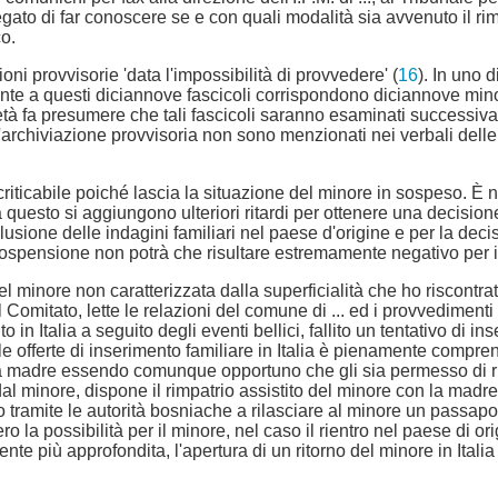
gato di far conoscere se e con quali modalità sia avvenuto il rimp
o.
oni provvisorie 'data l'impossibilità di provvedere' (
16
). In uno 
ente a questi diciannove fascicoli corrispondono diciannove mino
orietà fa presumere che tali fascicoli saranno esaminati successi
 l'archiviazione provvisoria non sono menzionati nei verbali dell
iticabile poiché lascia la situazione del minore in sospeso. È ne
 a questo si aggiungono ulteriori ritardi per ottenere una decisio
usione delle indagini familiari nel paese d'origine e per la decis
e sospensione non potrà che risultare estremamente negativo per i
 minore non caratterizzata dalla superficialità che ho riscontrato
l Comitato, lette le relazioni del comune di ... ed i provvedimenti 
nto in Italia a seguito degli eventi bellici, fallito un tentativo di
elle offerte di inserimento familiare in Italia è pienamente compren
a madre essendo comunque opportuno che gli sia permesso di rient
minore, dispone il rimpatrio assistito del minore con la madre, na
o tramite le autorità bosniache a rilasciare al minore un passaporto
la possibilità per il minore, nel caso il rientro nel paese di ori
rmente più approfondita, l'apertura di un ritorno del minore in I