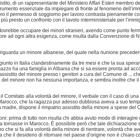
istito, di un rappresentante del Ministero Affari Esteri membro d
umento essenziale da impiegare di fronte al fenomeno dell'immigr
o il permesso di soggiorno per lavoro contrasta pienamente con la
 più presto un confronto con il tavolo interministeriale per l'imm
vrebbe occupare dei minori stranieri, avendo come punto fermo n
nore ad ogni altra esigenza, come risulta dalla Convenzione di N
riguarda un minore albanese, del quale nella riunione precedente 
 è giunto in Italia clandestinamente da tre mesi e che la sua spe
agazzo ha una famiglia in Albania che si sa essere pronta ad accogli
o assistito del minore presso i genitori a cura del Comune di ... c
à del minore non ha nessuna importanza, e sembra inoltre che il
il Comitato alla volontà del minore, il verbale con il caso di un
in Marocco, che la ragazza pur adesso dubbiosa aveva a suo tempo
 la madre, dispone il rimpatrio assistito della minore a spese del
i: prima di tutto non risulta chi abbia avuto modo di interagir
ia tornasse in Marocco. È possibile però che tale dichiarazione s
 che si fa alla volontà della minore di rientrare, volontà che 
ica che il desiderio di ritornare nel paese d'origine non è chiar