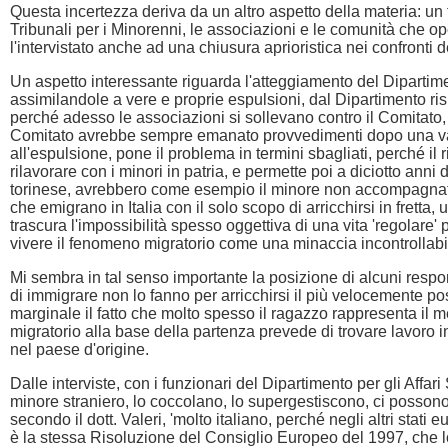
Questa incertezza deriva da un altro aspetto della materia: un fu
Tribunali per i Minorenni, le associazioni e le comunità che op
l'intervistato anche ad una chiusura aprioristica nei confronti 
Un aspetto interessante riguarda l'atteggiamento del Dipartiment
assimilandole a vere e proprie espulsioni, dal Dipartimento r
perché adesso le associazioni si sollevano contro il Comitato, 
Comitato avrebbe sempre emanato provvedimenti dopo una valuta
all'espulsione, pone il problema in termini sbagliati, perché il 
rilavorare con i minori in patria, e permette poi a diciotto anni di
torinese, avrebbero come esempio il minore non accompagnato '
che emigrano in Italia con il solo scopo di arricchirsi in frett
trascura l'impossibilità spesso oggettiva di una vita 'regolare
vivere il fenomeno migratorio come una minaccia incontrollabil
Mi sembra in tal senso importante la posizione di alcuni respon
di immigrare non lo fanno per arricchirsi il più velocemente poss
marginale il fatto che molto spesso il ragazzo rappresenta il me
migratorio alla base della partenza prevede di trovare lavoro in
nel paese d'origine.
Dalle interviste, con i funzionari del Dipartimento per gli Affari 
minore straniero, lo coccolano, lo supergestiscono, ci possono
secondo il dott. Valeri, 'molto italiano, perché negli altri stat
è la stessa Risoluzione del Consiglio Europeo del 1997, che lo 