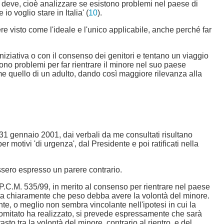
 si deve, cioè analizzare se esistono problemi nel paese di
o voglio stare in Italia' (
10
).
re visto come l'ideale e l'unico applicabile, anche perché far
iniziativa o con il consenso dei genitori e tentano un viaggio
ono problemi per far rientrare il minore nel suo paese
ome quello di un adulto, dando così maggiore rilevanza alla
l 31 gennaio 2001, dai verbali da me consultati risultano
 motivi 'di urgenza', dal Presidente e poi ratificati nella
essero espresso un parere contrario.
.P.C.M. 535/99, in merito al consenso per rientrare nel paese
sulta chiaramente che peso debba avere la volontà del minore.
, o meglio non sembra vincolante nell'ipotesi in cui la
l Comitato ha realizzato, si prevede espressamente che sarà
sto tra la volontà del minore, contrario al rientro, e del