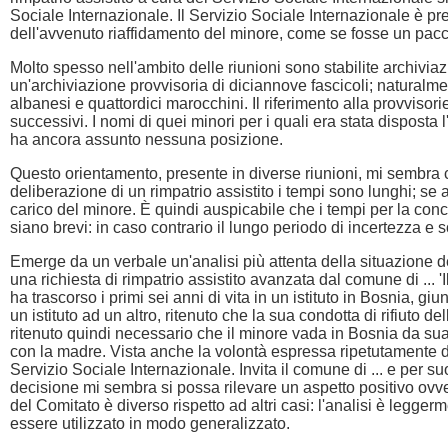
Sociale Internazionale. Il Servizio Sociale Internazionale è pre
dell'avvenuto riaffidamento del minore, come se fosse un pacc
Molto spesso nell'ambito delle riunioni sono stabilite archiviazi
un'archiviazione provvisoria di diciannove fascicoli; naturalm
albanesi e quattordici marocchini. Il riferimento alla provvis
successivi. I nomi di quei minori per i quali era stata disposta
ha ancora assunto nessuna posizione.
Questo orientamento, presente in diverse riunioni, mi sembra cr
deliberazione di un rimpatrio assistito i tempi sono lunghi; se
carico del minore. È quindi auspicabile che i tempi per la concl
siano brevi: in caso contrario il lungo periodo di incertezza 
Emerge da un verbale un'analisi più attenta della situazione del
una richiesta di rimpatrio assistito avanzata dal comune di ... 'I
ha trascorso i primi sei anni di vita in un istituto in Bosnia, giu
un istituto ad un altro, ritenuto che la sua condotta di rifiuto d
ritenuto quindi necessario che il minore vada in Bosnia da su
con la madre. Vista anche la volontà espressa ripetutamente dal 
Servizio Sociale Internazionale. Invita il comune di ... e per su
decisione mi sembra si possa rilevare un aspetto positivo ovvero 
del Comitato è diverso rispetto ad altri casi: l'analisi è legge
essere utilizzato in modo generalizzato.