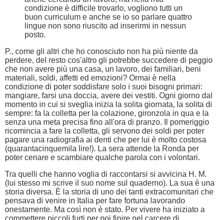
condizione è difficile trovarlo, vogliono tutti un
buon curriculum e anche se io so parlare quattro
lingue non sono riuscito ad inserirmi in nessun
posto.
P., come gli altri che ho conosciuto non ha più niente da
perdere, del resto cos'altro gli potrebbe succedere di peggio
che non avere più una casa, un lavoro, dei familiari, beni
materiali, soldi, affetti ed emozioni? Ormai è nella
condizione di poter soddisfare solo i suoi bisogni primari:
mangiare, farsi una doccia, avere dei vestiti. Ogni giorno dal
momento in cui si sveglia inizia la solita giornata, la solita di
sempre: fa la colletta per la colazione, gironzola in qua e la
senza una meta precisa fino all'ora di pranzo. Il pomeriggio
ricomincia a fare la colletta, gli servono dei soldi per poter
pagare una radiografia ai denti che per lui è molto costosa
(quarantacinquemila lire!). La sera attende la Ronda per
poter cenare e scambiare qualche parola con i volontari.
Tra quelli che hanno voglia di raccontarsi si avvicina H. M.
(lui stesso mi scrive il suo nome sul quaderno). La sua è una
storia diversa. È la storia di uno dei tanti extracomunitari che
pensava di venire in Italia per fare fortuna lavorando
onestamente. Ma così non è stato. Per vivere ha iniziato a
commettere piccoli furti per poi finire nel carcere di