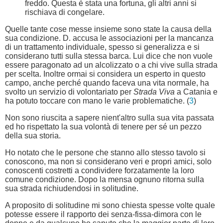
freddo. Questa è stata una fortuna, gli altri anni si
rischiava di congelare.
Quelle tante cose messe insieme sono state la causa della
sua condizione. D. accusa le associazioni per la mancanza
di un trattamento individuale, spesso si generalizza e si
considerano tutti sulla stessa barca. Lui dice che non vuole
essere paragonato ad un alcolizzato o a chi vive sulla strada
per scelta. Inoltre ormai si considera un esperto in questo
campo, anche perché quando faceva una vita normale, ha
svolto un servizio di volontariato per
Strada Viva
a Catania e
ha potuto toccare con mano le varie problematiche. (
3
)
Non sono riuscita a sapere nient'altro sulla sua vita passata
ed ho rispettato la sua volontà di tenere per sé un pezzo
della sua storia.
Ho notato che le persone che stanno allo stesso tavolo si
conoscono, ma non si considerano veri e propri amici, solo
conoscenti costretti a condividere forzatamente la loro
comune condizione. Dopo la mensa ognuno ritorna sulla
sua strada richiudendosi in solitudine.
A proposito di solitudine mi sono chiesta spesse volte quale
potesse essere il rapporto dei senza-fissa-dimora con le