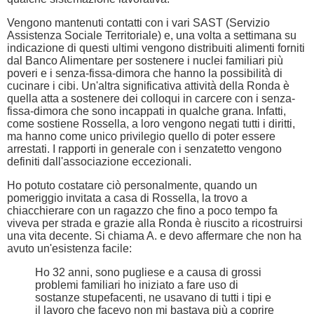
Vengono mantenuti contatti con i vari SAST (Servizio
Assistenza Sociale Territoriale) e, una volta a settimana su
indicazione di questi ultimi vengono distribuiti alimenti forniti
dal Banco Alimentare per sostenere i nuclei familiari più
poveri e i senza-fissa-dimora che hanno la possibilità di
cucinare i cibi. Un'altra significativa attività della Ronda è
quella atta a sostenere dei colloqui in carcere con i senza-
fissa-dimora che sono incappati in qualche grana. Infatti,
come sostiene Rossella, a loro vengono negati tutti i diritti,
ma hanno come unico privilegio quello di poter essere
arrestati. I rapporti in generale con i senzatetto vengono
definiti dall'associazione eccezionali.
Ho potuto costatare ciò personalmente, quando un
pomeriggio invitata a casa di Rossella, la trovo a
chiacchierare con un ragazzo che fino a poco tempo fa
viveva per strada e grazie alla Ronda è riuscito a ricostruirsi
una vita decente. Si chiama A. e devo affermare che non ha
avuto un'esistenza facile:
Ho 32 anni, sono pugliese e a causa di grossi
problemi familiari ho iniziato a fare uso di
sostanze stupefacenti, ne usavano di tutti i tipi e
il lavoro che facevo non mi bastava più a coprire