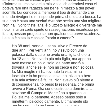
s'informa sul motivo della mia visita, chiedendosi cosa ci
poteva fare una ragazza per bene in mezzo a dei poveri
sconfitti. Lui conosce a memoria il tipo di domande che
intendo rivolgerli e mi risponde prima che io apra bocca. La
sua non è stata una scelta! Avrebbe scelto una vita migliore.
Non ha il volto triste, anzi è piuttosto allegro e divertente ma
noto in lui un certo spirito di rassegnazione, incertezza per il
futuro, nessun progetto se non qualcuno a breve scadenza.
La sua è stata la classica "storia a catena":
Ho 38 anni, sono di Latina. Vivo a Firenze da
due anni. Per venti anni ho vissuto con una
polacca dalla quale ho avuto una figlia che ora
ha 18 anni. Non vedo più mia figlia, ma appena
avrò messo un po' di soldi da parte andrò a
trovarla, anche se lei non mi cerca e non so cosa
fa. Mia moglie mi ha rovinato la vita, mi ha
lasciato e io ho perso la testa, ho iniziato a bere
e la mia azienda è fallita. Non avevo più niente e
di conseguenza ho perso la residenza, che prima
avevo a Roma. Ora sono costretto a dormire alla
stazione di Campo di Marte fino a quando la
Polizia me lo permette. Adesso penso solo a
rimettermi psicologicamente. Ultimamente sto
anche cercando un lavoro, ma nella mia