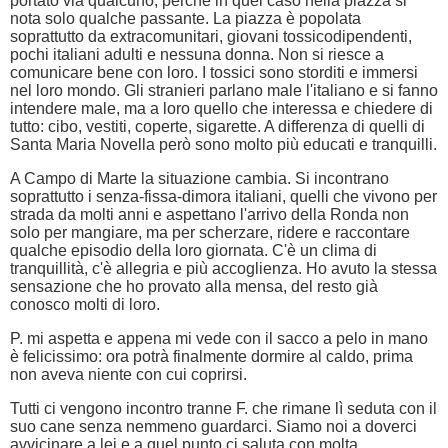
portato via qualcuno, perché in quel caso nella piazza si
nota solo qualche passante. La piazza è popolata
soprattutto da extracomunitari, giovani tossicodipendenti,
pochi italiani adulti e nessuna donna. Non si riesce a
comunicare bene con loro. I tossici sono storditi e immersi
nel loro mondo. Gli stranieri parlano male l'italiano e si fanno
intendere male, ma a loro quello che interessa e chiedere di
tutto: cibo, vestiti, coperte, sigarette. A differenza di quelli di
Santa Maria Novella però sono molto più educati e tranquilli.
A Campo di Marte la situazione cambia. Si incontrano
soprattutto i senza-fissa-dimora italiani, quelli che vivono per
strada da molti anni e aspettano l'arrivo della Ronda non
solo per mangiare, ma per scherzare, ridere e raccontare
qualche episodio della loro giornata. C'è un clima di
tranquillità, c'è allegria e più accoglienza. Ho avuto la stessa
sensazione che ho provato alla mensa, del resto già
conosco molti di loro.
P. mi aspetta e appena mi vede con il sacco a pelo in mano
è felicissimo: ora potrà finalmente dormire al caldo, prima
non aveva niente con cui coprirsi.
Tutti ci vengono incontro tranne F. che rimane lì seduta con il
suo cane senza nemmeno guardarci. Siamo noi a doverci
avvicinare a lei e a quel punto ci saluta con molta