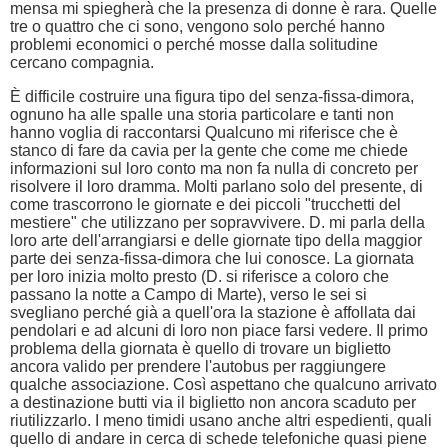
mensa mi spiegherà che la presenza di donne è rara. Quelle
tre o quattro che ci sono, vengono solo perché hanno
problemi economici o perché mosse dalla solitudine
cercano compagnia.
È difficile costruire una figura tipo del senza-fissa-dimora,
ognuno ha alle spalle una storia particolare e tanti non
hanno voglia di raccontarsi Qualcuno mi riferisce che è
stanco di fare da cavia per la gente che come me chiede
informazioni sul loro conto ma non fa nulla di concreto per
risolvere il loro dramma. Molti parlano solo del presente, di
come trascorrono le giornate e dei piccoli "trucchetti del
mestiere" che utilizzano per sopravvivere. D. mi parla della
loro arte dell'arrangiarsi e delle giornate tipo della maggior
parte dei senza-fissa-dimora che lui conosce. La giornata
per loro inizia molto presto (D. si riferisce a coloro che
passano la notte a Campo di Marte), verso le sei si
svegliano perché già a quell'ora la stazione è affollata dai
pendolari e ad alcuni di loro non piace farsi vedere. Il primo
problema della giornata è quello di trovare un biglietto
ancora valido per prendere l'autobus per raggiungere
qualche associazione. Così aspettano che qualcuno arrivato
a destinazione butti via il biglietto non ancora scaduto per
riutilizzarlo. I meno timidi usano anche altri espedienti, quali
quello di andare in cerca di schede telefoniche quasi piene