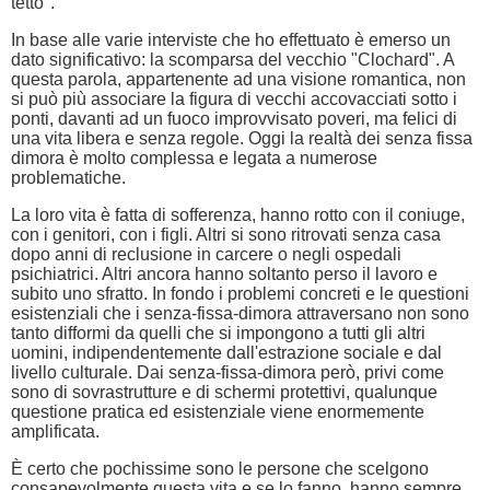
tetto".
In base alle varie interviste che ho effettuato è emerso un
dato significativo: la scomparsa del vecchio "Clochard". A
questa parola, appartenente ad una visione romantica, non
si può più associare la figura di vecchi accovacciati sotto i
ponti, davanti ad un fuoco improvvisato poveri, ma felici di
una vita libera e senza regole. Oggi la realtà dei senza fissa
dimora è molto complessa e legata a numerose
problematiche.
La loro vita è fatta di sofferenza, hanno rotto con il coniuge,
con i genitori, con i figli. Altri si sono ritrovati senza casa
dopo anni di reclusione in carcere o negli ospedali
psichiatrici. Altri ancora hanno soltanto perso il lavoro e
subito uno sfratto. In fondo i problemi concreti e le questioni
esistenziali che i senza-fissa-dimora attraversano non sono
tanto difformi da quelli che si impongono a tutti gli altri
uomini, indipendentemente dall'estrazione sociale e dal
livello culturale. Dai senza-fissa-dimora però, privi come
sono di sovrastrutture e di schermi protettivi, qualunque
questione pratica ed esistenziale viene enormemente
amplificata.
È certo che pochissime sono le persone che scelgono
consapevolmente questa vita e se lo fanno, hanno sempre