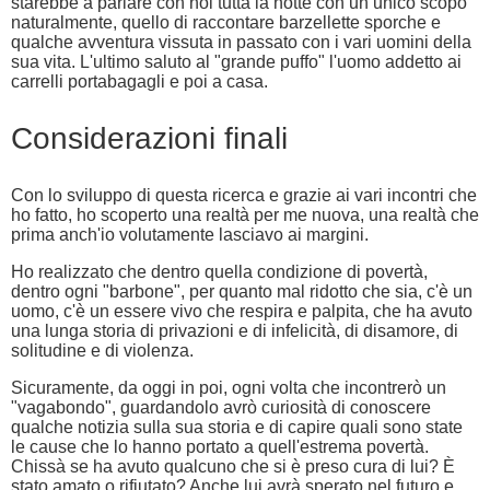
starebbe a parlare con noi tutta la notte con un unico scopo
naturalmente, quello di raccontare barzellette sporche e
qualche avventura vissuta in passato con i vari uomini della
sua vita. L'ultimo saluto al "grande puffo" l'uomo addetto ai
carrelli portabagagli e poi a casa.
Considerazioni finali
Con lo sviluppo di questa ricerca e grazie ai vari incontri che
ho fatto, ho scoperto una realtà per me nuova, una realtà che
prima anch'io volutamente lasciavo ai margini.
Ho realizzato che dentro quella condizione di povertà,
dentro ogni "barbone", per quanto mal ridotto che sia, c'è un
uomo, c'è un essere vivo che respira e palpita, che ha avuto
una lunga storia di privazioni e di infelicità, di disamore, di
solitudine e di violenza.
Sicuramente, da oggi in poi, ogni volta che incontrerò un
"vagabondo", guardandolo avrò curiosità di conoscere
qualche notizia sulla sua storia e di capire quali sono state
le cause che lo hanno portato a quell'estrema povertà.
Chissà se ha avuto qualcuno che si è preso cura di lui? È
stato amato o rifiutato? Anche lui avrà sperato nel futuro e