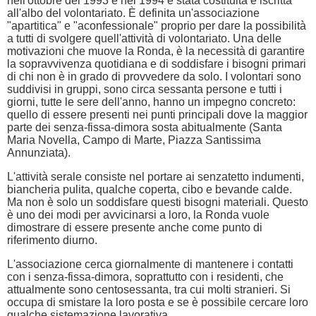
nell'ottobre del 1993 e nel 1994 è stata costituita e iscritta
all'albo del volontariato. È definita un'associazione
"apartitica" e "aconfessionale" proprio per dare la possibilità
a tutti di svolgere quell'attività di volontariato. Una delle
motivazioni che muove la Ronda, è la necessità di garantire
la sopravvivenza quotidiana e di soddisfare i bisogni primari
di chi non è in grado di provvedere da solo. I volontari sono
suddivisi in gruppi, sono circa sessanta persone e tutti i
giorni, tutte le sere dell'anno, hanno un impegno concreto:
quello di essere presenti nei punti principali dove la maggior
parte dei senza-fissa-dimora sosta abitualmente (Santa
Maria Novella, Campo di Marte, Piazza Santissima
Annunziata).
L'attività serale consiste nel portare ai senzatetto indumenti,
biancheria pulita, qualche coperta, cibo e bevande calde.
Ma non è solo un soddisfare questi bisogni materiali. Questo
è uno dei modi per avvicinarsi a loro, la Ronda vuole
dimostrare di essere presente anche come punto di
riferimento diurno.
L'associazione cerca giornalmente di mantenere i contatti
con i senza-fissa-dimora, soprattutto con i residenti, che
attualmente sono centosessanta, tra cui molti stranieri. Si
occupa di smistare la loro posta e se è possibile cercare loro
qualche sistemazione lavorativa.