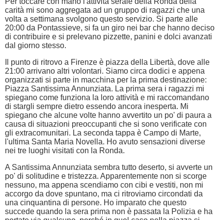
Per toccare con mano l'attività serale della Ronda della
carità mi sono aggregata ad un gruppo di ragazzi che una
volta a settimana svolgono questo servizio. Si parte alle
20:00 da Pontassieve, si fa un giro nei bar che hanno deciso
di contribuire e si prelevano pizzette, panini e dolci avanzati
dal giorno stesso.
Il punto di ritrovo a Firenze è piazza della Libertà, dove alle
21:00 arrivano altri volontari. Siamo circa dodici e appena
organizzati si parte in macchina per la prima destinazione:
Piazza Santissima Annunziata. La prima sera i ragazzi mi
spiegano come funziona la loro attività e mi raccomandano
di stargli sempre dietro essendo ancora inesperta. Mi
spiegano che alcune volte hanno avvertito un po' di paura a
causa di situazioni preoccupanti che si sono verificate con
gli extracomunitari. La seconda tappa è Campo di Marte,
l'ultima Santa Maria Novella. Ho avuto sensazioni diverse
nei tre luoghi visitati con la Ronda.
A Santissima Annunziata sembra tutto deserto, si avverte un
po' di solitudine e tristezza. Apparentemente non si scorge
nessuno, ma appena scendiamo con cibi e vestiti, non mi
accorgo da dove spuntano, ma ci ritroviamo circondati da
una cinquantina di persone. Ho imparato che questo
succede quando la sera prima non è passata la Polizia e ha