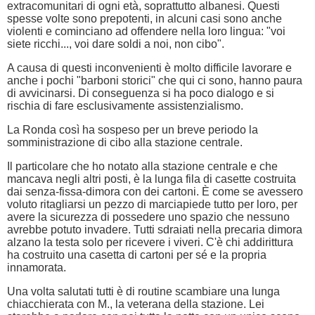
extracomunitari di ogni età, soprattutto albanesi. Questi
spesse volte sono prepotenti, in alcuni casi sono anche
violenti e cominciano ad offendere nella loro lingua: "voi
siete ricchi..., voi dare soldi a noi, non cibo".
A causa di questi inconvenienti è molto difficile lavorare e
anche i pochi "barboni storici" che qui ci sono, hanno paura
di avvicinarsi. Di conseguenza si ha poco dialogo e si
rischia di fare esclusivamente assistenzialismo.
La Ronda così ha sospeso per un breve periodo la
somministrazione di cibo alla stazione centrale.
Il particolare che ho notato alla stazione centrale e che
mancava negli altri posti, è la lunga fila di casette costruita
dai senza-fissa-dimora con dei cartoni. È come se avessero
voluto ritagliarsi un pezzo di marciapiede tutto per loro, per
avere la sicurezza di possedere uno spazio che nessuno
avrebbe potuto invadere. Tutti sdraiati nella precaria dimora
alzano la testa solo per ricevere i viveri. C'è chi addirittura
ha costruito una casetta di cartoni per sé e la propria
innamorata.
Una volta salutati tutti è di routine scambiare una lunga
chiacchierata con M., la veterana della stazione. Lei