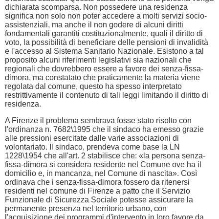
dichiarata scomparsa. Non possedere una residenza
significa non solo non poter accedere a molti servizi socio-
assistenziali, ma anche il non godere di alcuni diritti
fondamentali garantiti costituzionalmente, quali il diritto di
voto, la possibilità di beneficiare delle pensioni di invalidità
e l'accesso al Sistema Sanitario Nazionale. Esistono a tal
proposito alcuni riferimenti legislativi sia nazionali che
regionali che dovrebbero essere a favore dei senza-fissa-
dimora, ma constatato che praticamente la materia viene
regolata dal comune, questo ha spesso interpretato
restrittivamente il contenuto di tali leggi limitando il diritto di
residenza.
A Firenze il problema sembrava fosse stato risolto con
l'ordinanza n. 7682\1995 che il sindaco ha emesso grazie
alle pressioni esercitate dalle varie associazioni di
volontariato. Il sindaco, prendeva come base la LN
1228\1954 che all'art. 2 stabilisce che: «la persona senza-
fissa-dimora si considera residente nel Comune ove ha il
domicilio e, in mancanza, nel Comune di nascita». Così
ordinava che i senza-fissa-dimora fossero da ritenersi
residenti nel comune di Firenze a patto che il Servizio
Funzionale di Sicurezza Sociale potesse assicurare la
permanente presenza nel territorio urbano, con
l'acquisizione dei programmi d'intervento in loro favore da