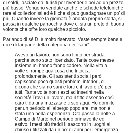
di soldi, lasciate dai turisti per rivenderle poi ad un prezzo
più basso. Vengono vendute anche le schede telefoniche
rare ai collezionisti ed è lì che si può guadagnare un po' di
più. Quando invece la giornata è andata proprio storta, si
passa in qualche parrocchia dove ci sia un prete di buona
volontà che offre loro qualche spicciolo.
Parlando di sé D. è molto riservato. Veste sempre bene e
dice di far parte della categoria dei "sani":
Avevo un lavoro, non sono finito per strada
perché sono stato licenziato. Tante cose messe
insieme mi hanno fanno cadere. Nella vita a
volte si rompe qualcosa che ti tocca
profondamente. Gli assistenti sociali però
capiscono poco questi problemi interiori, ci
dicono che siamo sani e forti e il lavoro c'è per
tutti. Tante volte non riesci ad inserirti nella
società! Trovi un lavoro, ma il fitto essendo così
caro ti dà una mazzata e ti scoraggi. Ho dormito
per un periodo all'albergo popolare, ma non è
stata una bella esperienza. Ora passo la notte a
Campo di Marte nel periodo primaverile ed
estivo. I mesi più freddi li trascorro in luoghi al
chiuso utilizzati da un po' di anni per l'emergenza