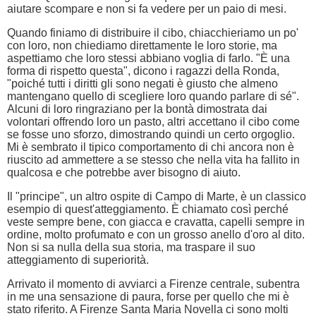
aiutare scompare e non si fa vedere per un paio di mesi.
Quando finiamo di distribuire il cibo, chiacchieriamo un po'
con loro, non chiediamo direttamente le loro storie, ma
aspettiamo che loro stessi abbiano voglia di farlo. "È una
forma di rispetto questa", dicono i ragazzi della Ronda,
"poiché tutti i diritti gli sono negati è giusto che almeno
mantengano quello di scegliere loro quando parlare di sé".
Alcuni di loro ringraziano per la bontà dimostrata dai
volontari offrendo loro un pasto, altri accettano il cibo come
se fosse uno sforzo, dimostrando quindi un certo orgoglio.
Mi è sembrato il tipico comportamento di chi ancora non è
riuscito ad ammettere a se stesso che nella vita ha fallito in
qualcosa e che potrebbe aver bisogno di aiuto.
Il "principe", un altro ospite di Campo di Marte, è un classico
esempio di quest'atteggiamento. È chiamato così perché
veste sempre bene, con giacca e cravatta, capelli sempre in
ordine, molto profumato e con un grosso anello d'oro al dito.
Non si sa nulla della sua storia, ma traspare il suo
atteggiamento di superiorità.
Arrivato il momento di avviarci a Firenze centrale, subentra
in me una sensazione di paura, forse per quello che mi è
stato riferito. A Firenze Santa Maria Novella ci sono molti