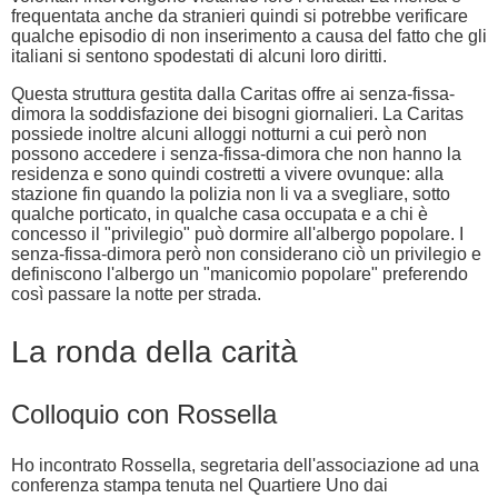
frequentata anche da stranieri quindi si potrebbe verificare
qualche episodio di non inserimento a causa del fatto che gli
italiani si sentono spodestati di alcuni loro diritti.
Questa struttura gestita dalla Caritas offre ai senza-fissa-
dimora la soddisfazione dei bisogni giornalieri. La Caritas
possiede inoltre alcuni alloggi notturni a cui però non
possono accedere i senza-fissa-dimora che non hanno la
residenza e sono quindi costretti a vivere ovunque: alla
stazione fin quando la polizia non li va a svegliare, sotto
qualche porticato, in qualche casa occupata e a chi è
concesso il "privilegio" può dormire all'albergo popolare. I
senza-fissa-dimora però non considerano ciò un privilegio e
definiscono l'albergo un "manicomio popolare" preferendo
così passare la notte per strada.
La ronda della carità
Colloquio con Rossella
Ho incontrato Rossella, segretaria dell'associazione ad una
conferenza stampa tenuta nel Quartiere Uno dai