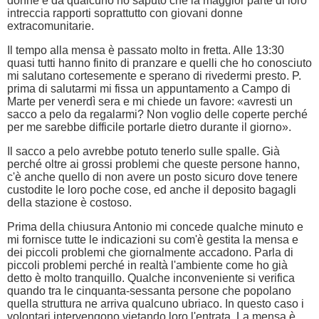
donne e da qualcuno ho saputo che la maggior parte di loro
intreccia rapporti soprattutto con giovani donne
extracomunitarie.
Il tempo alla mensa è passato molto in fretta. Alle 13:30
quasi tutti hanno finito di pranzare e quelli che ho conosciuto
mi salutano cortesemente e sperano di rivedermi presto. P.
prima di salutarmi mi fissa un appuntamento a Campo di
Marte per venerdì sera e mi chiede un favore: «avresti un
sacco a pelo da regalarmi? Non voglio delle coperte perché
per me sarebbe difficile portarle dietro durante il giorno».
Il sacco a pelo avrebbe potuto tenerlo sulle spalle. Già
perché oltre ai grossi problemi che queste persone hanno,
c'è anche quello di non avere un posto sicuro dove tenere
custodite le loro poche cose, ed anche il deposito bagagli
della stazione è costoso.
Prima della chiusura Antonio mi concede qualche minuto e
mi fornisce tutte le indicazioni su com'è gestita la mensa e
dei piccoli problemi che giornalmente accadono. Parla di
piccoli problemi perché in realtà l'ambiente come ho già
detto è molto tranquillo. Qualche inconveniente si verifica
quando tra le cinquanta-sessanta persone che popolano
quella struttura ne arriva qualcuno ubriaco. In questo caso i
volontari intervengono vietando loro l'entrata. La mensa è