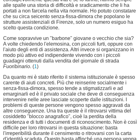
alle spalle una storia di difficoltà e sradicamento che li ha
portati a non farcela nella vita normale. Ho potuto constatare
che su circa seicento senza-fissa-dimora che popolano le
strutture assistenziali di Firenze, solo un numero esiguo ha
scelto questa condizione.
Come sopravvive un "barbone" giovane o vecchio che sia?
A volte chiedendo l'elemosina, con piccoli furti, oppure con
l'aiuto degli enti di assistenza. Altri invece si organizzano in
modo più attivo ed indipendente vivendo con i piccoli
guadagni ottenuti dalla vendita del giornale di strada
Fuoribinario
. (
1
)
Da quanto mi è stato riferito il sistema istituzionale è spesso
carente di aiuti concreti. Più che reinserire socialmente i
senza-fissa-dimora, spesso tende a stigmatizzarli e ad
emarginarli ed è il privato sociale che deve di conseguenza
intervenire nelle aree lasciate scoperte dalle istituzioni. I
problemi di queste persone vengono spesso aggravati da
altre conseguenze. Una tra queste è il ritrovarsi vittima del
cosiddetto "blocco anagrafico", cioè la perdita della
residenza e di tutti i documenti di riconoscimento. Non è così
difficile per loro ritrovarsi in questa situazione: basta
l'irreperibilità durante il censimento o ritrovarsi con la carta
d'identità scaduta. Questo basta affinché una persona venga