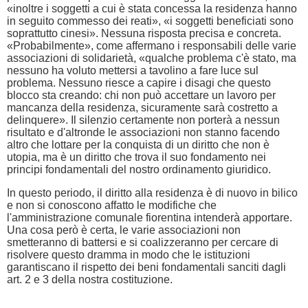
«inoltre i soggetti a cui è stata concessa la residenza hanno
in seguito commesso dei reati», «i soggetti beneficiati sono
soprattutto cinesi». Nessuna risposta precisa e concreta.
«Probabilmente», come affermano i responsabili delle varie
associazioni di solidarietà, «qualche problema c'è stato, ma
nessuno ha voluto mettersi a tavolino a fare luce sul
problema. Nessuno riesce a capire i disagi che questo
blocco sta creando: chi non può accettare un lavoro per
mancanza della residenza, sicuramente sarà costretto a
delinquere». Il silenzio certamente non porterà a nessun
risultato e d'altronde le associazioni non stanno facendo
altro che lottare per la conquista di un diritto che non è
utopia, ma è un diritto che trova il suo fondamento nei
principi fondamentali del nostro ordinamento giuridico.
In questo periodo, il diritto alla residenza è di nuovo in bilico
e non si conoscono affatto le modifiche che
l'amministrazione comunale fiorentina intenderà apportare.
Una cosa però è certa, le varie associazioni non
smetteranno di battersi e si coalizzeranno per cercare di
risolvere questo dramma in modo che le istituzioni
garantiscano il rispetto dei beni fondamentali sanciti dagli
art. 2 e 3 della nostra costituzione.