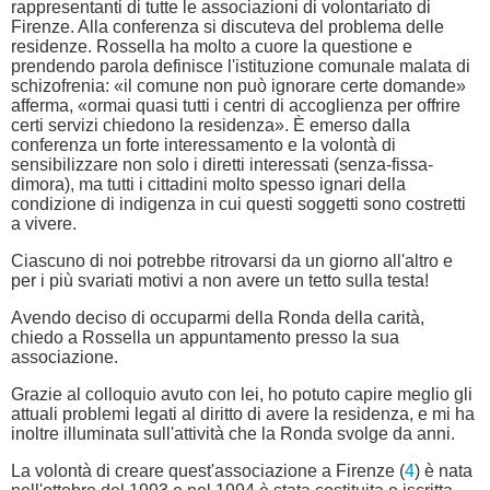
rappresentanti di tutte le associazioni di volontariato di
Firenze. Alla conferenza si discuteva del problema delle
residenze. Rossella ha molto a cuore la questione e
prendendo parola definisce l'istituzione comunale malata di
schizofrenia: «il comune non può ignorare certe domande»
afferma, «ormai quasi tutti i centri di accoglienza per offrire
certi servizi chiedono la residenza». È emerso dalla
conferenza un forte interessamento e la volontà di
sensibilizzare non solo i diretti interessati (senza-fissa-
dimora), ma tutti i cittadini molto spesso ignari della
condizione di indigenza in cui questi soggetti sono costretti
a vivere.
Ciascuno di noi potrebbe ritrovarsi da un giorno all'altro e
per i più svariati motivi a non avere un tetto sulla testa!
Avendo deciso di occuparmi della Ronda della carità,
chiedo a Rossella un appuntamento presso la sua
associazione.
Grazie al colloquio avuto con lei, ho potuto capire meglio gli
attuali problemi legati al diritto di avere la residenza, e mi ha
inoltre illuminata sull'attività che la Ronda svolge da anni.
La volontà di creare quest'associazione a Firenze (
4
) è nata