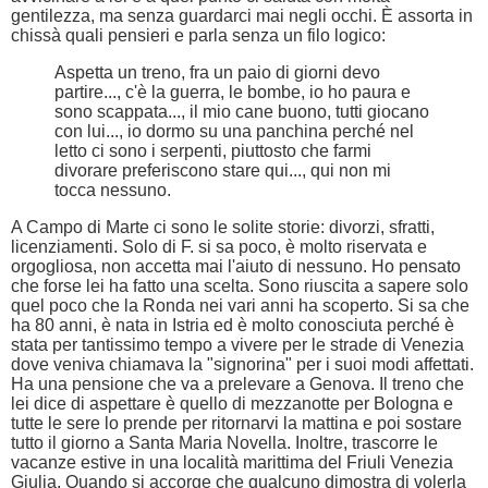
gentilezza, ma senza guardarci mai negli occhi. È assorta in
chissà quali pensieri e parla senza un filo logico:
Aspetta un treno, fra un paio di giorni devo
partire..., c'è la guerra, le bombe, io ho paura e
sono scappata..., il mio cane buono, tutti giocano
con lui..., io dormo su una panchina perché nel
letto ci sono i serpenti, piuttosto che farmi
divorare preferiscono stare qui..., qui non mi
tocca nessuno.
A Campo di Marte ci sono le solite storie: divorzi, sfratti,
licenziamenti. Solo di F. si sa poco, è molto riservata e
orgogliosa, non accetta mai l'aiuto di nessuno. Ho pensato
che forse lei ha fatto una scelta. Sono riuscita a sapere solo
quel poco che la Ronda nei vari anni ha scoperto. Si sa che
ha 80 anni, è nata in Istria ed è molto conosciuta perché è
stata per tantissimo tempo a vivere per le strade di Venezia
dove veniva chiamava la "signorina" per i suoi modi affettati.
Ha una pensione che va a prelevare a Genova. Il treno che
lei dice di aspettare è quello di mezzanotte per Bologna e
tutte le sere lo prende per ritornarvi la mattina e poi sostare
tutto il giorno a Santa Maria Novella. Inoltre, trascorre le
vacanze estive in una località marittima del Friuli Venezia
Giulia. Quando si accorge che qualcuno dimostra di volerla