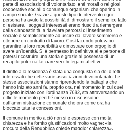
parte di associazioni di volontariato, enti morali o religiosi,
cooperative sociali o comunque organismi che operino in
campo sociale. Grazie a questo tipo di intervento ogni
persona ha avuto la possibilità di dimostrare il semplice fatto
di esistere. I soggetti interessati erano riusciti a riemergere
dalla clandestinità, a riavviare percorsi di inserimento
sociale o semplicemente ad uscire dal lavoro sommerso e
ottenere un contratto di lavoro. Così facendo potevano
garantire la loro reperibilità e dimostrare con orgoglio di
avere un'identità. Si è permesso in definitiva alle persone di
potersi ricostruire una storia e grazie al possesso di un
recapito poter riallacciare vecchi legami affettivi.
Il diritto alla residenza è stata una conquista sia dei diretti
interessati che delle varie associazioni di volontariato. Le
stesse associazioni stanno riprendendo la battaglia che
hanno iniziato anni fa, proprio ora, nel momento in cui quel
progetto iniziato con l'ordinanza 7682, sta attraversando un
difficile momento perché messo in discussione
dall'amministrazione comunale che ora come ora ha
bloccato tutte le concessioni.
Il comune in merito a ciò non si è espresso con molta
chiarezza e ha fornito giustificazioni molto vaghe: «la
procura della Repubblica chiede maggior chiarezza»,