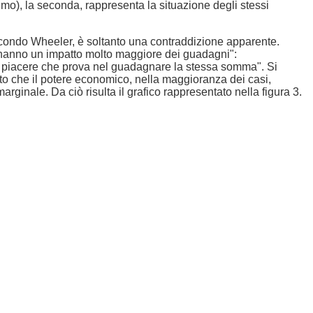
eremo), la seconda, rappresenta la situazione degli stessi
 secondo Wheeler, è soltanto una contraddizione apparente.
e hanno un impatto molto maggiore dei guadagni":
l piacere che prova nel guadagnare la stessa somma". Si
sto che il potere economico, nella maggioranza dei casi,
rginale. Da ciò risulta il grafico rappresentato nella figura 3.