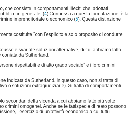
, che consiste in comportamenti illeciti che, adottati
pubblico in generale. (
4
) Connessa a questa formulazione, è la
rimine imprenditoriale o economico (
5
). Questa distinzione
mente costituite "con l'esplicito e solo proposito di condurre
sso e svariate soluzioni alternative, di cui abbiamo fatto
ne coniata da Sutherland.
ersone rispettabili e di alto grado sociale" e i loro crimini
ne indicata da Sutherland. In questo caso, non si tratta di
ivo o soluzioni extragiudiziarie). Si tratta di comportamenti
solo secondari della vicenda a cui abbiamo fatto più volte
esso crimini omogenei. Anche se le fattispecie di reato possono
one, l'esercizio di un'attività economica a cui tutti i