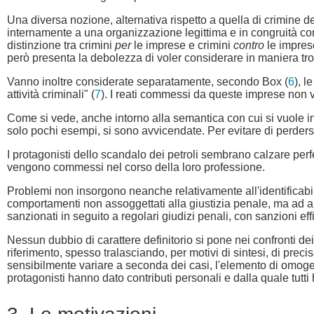
Una diversa nozione, alternativa rispetto a quella di crimine de
internamente a una organizzazione legittima e in congruità con g
distinzione tra crimini
per
le imprese e crimini
contro
le impres
però presenta la debolezza di voler considerare in maniera tr
Vanno inoltre considerate separatamente, secondo Box (
6
), l
attività criminali" (
7
). I reati commessi da queste imprese non 
Come si vede, anche intorno alla semantica con cui si vuole i
solo pochi esempi, si sono avvicendate. Per evitare di perdersi i
I protagonisti dello scandalo dei petroli sembrano calzare perfetta
vengono commessi nel corso della loro professione.
Problemi non insorgono neanche relativamente all'identificabili
comportamenti non assoggettati alla giustizia penale, ma ad altr
sanzionati in seguito a regolari giudizi penali, con sanzioni effic
Nessun dubbio di carattere definitorio si pone nei confronti dei
riferimento, spesso tralasciando, per motivi di sintesi, di prec
sensibilmente variare a seconda dei casi, l'elemento di omogene
protagonisti hanno dato contributi personali e dalla quale tutti