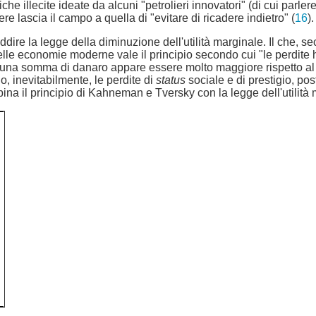
tiche illecite ideate da alcuni "petrolieri innovatori" (di cui parl
re lascia il campo a quella di "evitare di ricadere indietro" (
16
).
ddire la legge della diminuzione dell'utilità marginale. Il che,
nelle economie moderne vale il principio secondo cui "le perdit
i una somma di danaro appare essere molto maggiore rispetto a
, inevitabilmente, le perdite di
status
sociale e di prestigio, po
ina il principio di Kahneman e Tversky con la legge dell'utilità ma