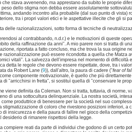
 che stava avvenendo, ma apprestano da subito le proprie difese,
il peso dello stigma non debba essere assolutamente sottovalutat
gittima, andando incontro alla probabile (dal suo punto di vista) r
iore, tra i propri valori etici e le aspettative illecite che gli si 
tta delle razionalizzazioni, sotto forma di tecniche di neutralizza
ferendosi al contrabbando, n.d.r.) e le motivazioni di queste oper
bito della raffinazione da anni". A mio parere non si tratta di u
zazione, riportata a fatto concluso, ma che trova la sua origine 
 razionalizzazione può essere ricondotta a quella che Matza avev
omici vitali". La salvezza dell'impresa nel momento di difficoltà
 detta le regole che devono essere rispettate, dove, tra i valori
ata da Robert Lane (
9
)), dall'altro, la paura di cadere ("
fear of fa
vo come componente motivazionale, è quello che più direttamente
di "arricchirsi in fretta", si sostituì quella di "conservare le pro
 viene definita da Coleman. Non si tratta, tuttavia, di norme, va
no di una sottocultura delinquenziale. La nostra società, intesa
 come produttrice di benessere per la società nel suo complesso.
igmatizzazione di coloro che rivestono posizioni inferiori, a caus
di insicurezza e della paura di fallire nel gioco della competizi
al desiderio di rimanere rispettosi della legge.
a compiere reati da parte di individui che godono di un certo p