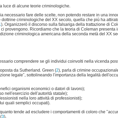
la luce di alcune teorie criminologiche.
necessario fare delle scelte, non potendo restare in una innocente
e dottrine criminologiche del XX secolo, quella che più ha attirat
1
). Organizzerò il discorso sulla falsariga della trattazione di C
altri ci provengono. Ricordiamo che la teoria di Coleman present
a tradizione criminologica americana della seconda metà del XX se
ecessario comprendere se gli individui coinvolti nella vicenda pos
 proposta da Sutherland. Green (
2
), parla di crimine occupaziona
ione legale", sottolineando l'importanza della legalità dell'occu
efici organismi economici o datori di lavoro);
nell'esercizio dell'autorità statale);
onisti nella loro attività di professionisti);
i quali semplici occupati).
quanto tende ad escludere i comportamenti di coloro che "accumul
(
3
).