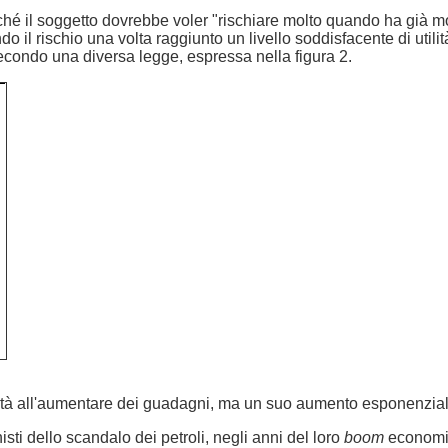
é il soggetto dovrebbe voler "rischiare molto quando ha già mo
il rischio una volta raggiunto un livello soddisfacente di utilità
econdo una diversa legge, espressa nella figura 2.
lità all'aumentare dei guadagni, ma un suo aumento esponenzial
isti dello scandalo dei petroli, negli anni del loro
boom
economico