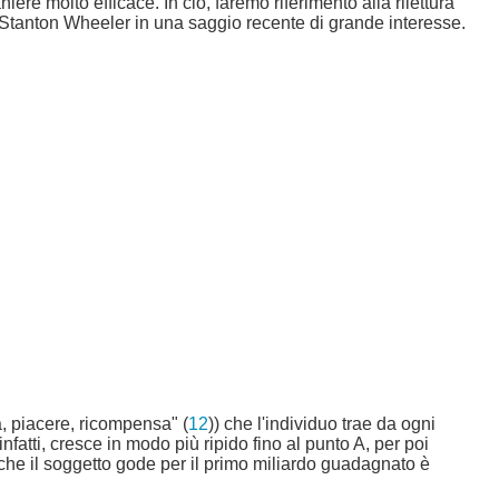
ere molto efficace. In ciò, faremo riferimento alla rilettura
o Stanton Wheeler in una saggio recente di grande interesse.
tà, piacere, ricompensa" (
12
)) che l'individuo trae da ogni
fatti, cresce in modo più ripido fino al punto A, per poi
che il soggetto gode per il primo miliardo guadagnato è