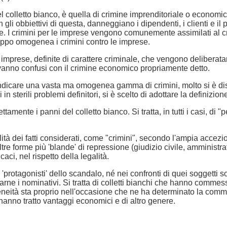
l colletto bianco, è quella di crimine imprenditoriale o economico
li obbiettivi di questa, danneggiano i dipendenti, i clienti e il 
e. I crimini per le imprese vengono comunemente assimilati al c
oppo omogenea i crimini contro le imprese.
e imprese, definite di carattere criminale, che vengono deliberata
vanno confusi con il crimine economico propriamente detto.
ndicare una vasta ma omogenea gamma di crimini, molto si è discu
n sterili problemi definitori, si è scelto di adottare la definizio
mente i panni del colletto bianco. Si tratta, in tutti i casi, di "p
tà dei fatti considerati, come "crimini", secondo l'ampia accezio
e forme più 'blande' di repressione (giudizio civile, amministrat
aci, nel rispetto della legalità.
 'protagonisti' dello scandalo, né nei confronti di quei soggetti 
isarne i nominativi. Si tratta di colletti bianchi che hanno comm
ità sta proprio nell'occasione che ne ha determinato la commissi
 hanno tratto vantaggi economici e di altro genere.