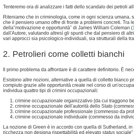
Tenteremo ora di analizzare i fatti dello scandalo dei petroli al
Riteniamo che in criminologia, come in ogni scienza umana, sia 
che il pensiero umano offre di fronte a problemi concreti. Tra l
della"motivazione e opportunità" di James William Coleman (
dall'Autore, valutando altresì gli spunti che dal pensiero di 
vari approcci sia psicologico-individuali, sia strutturali dell
2. Petrolieri come colletti bianchi
Il primo problema da affrontare è di carattere definitorio. È n
Esistono altre nozioni, alternative a quella di colletto bianco
compiuto grazie alle opportunità create nel corso di un'occupaz
individua quattro tipi di crimini occupazionali:
crimine occupazionale organizzativo (da cui traggono ben
crimine occupazionale dell'autorità dello Stato (commesso 
crimine occupazionale professionale (commesso da professi
crimine occupazionale individuale (commesso da individu
La nozione di Green è in accordo con quella di Sutherland, in 
ricchezza non designa rispettabilità ed elevato
status
sociale" 