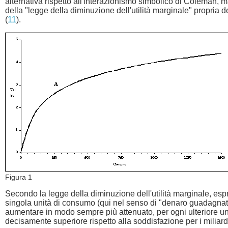
alternativa rispetto all'interazionismo simbolico di Coleman, ma
della "legge della diminuzione dell'utilità marginale" propria
(
11
).
Figura 1
Secondo la legge della diminuzione dell'utilità marginale, espres
singola unità di consumo (qui nel senso di "denaro guadagnato")
aumentare in modo sempre più attenuato, per ogni ulteriore un
decisamente superiore rispetto alla soddisfazione per i miliard