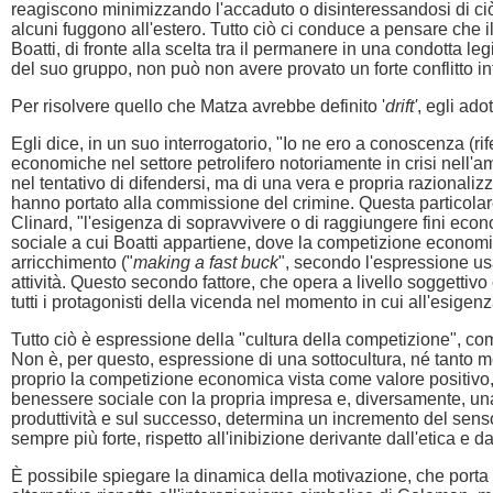
reagiscono minimizzando l'accaduto o disinteressandosi di ciò
alcuni fuggono all'estero. Tutto ciò ci conduce a pensare che 
Boatti, di fronte alla scelta tra il permanere in una condotta le
del suo gruppo, non può non avere provato un forte conflitto inter
Per risolvere quello che Matza avrebbe definito '
drift'
, egli ado
Egli dice, in un suo interrogatorio, "Io ne ero a conoscenza (ri
economiche nel settore petrolifero notoriamente in crisi nell'am
nel tentativo di difendersi, ma di una vera e propria razionaliz
hanno portato alla commissione del crimine. Questa particolare
Clinard, "l'esigenza di sopravvivere o di raggiungere fini econ
sociale a cui Boatti appartiene, dove la competizione economica
arricchimento ("
making a fast buck
", secondo l'espressione us
attività. Questo secondo fattore, che opera a livello soggetti
tutti i protagonisti della vicenda nel momento in cui all'esigenza 
Tutto ciò è espressione della "cultura della competizione", come
Non è, per questo, espressione di una sottocultura, né tanto me
proprio la competizione economica vista come valore positivo,
benessere sociale con la propria impresa e, diversamente, una st
produttività e sul successo, determina un incremento del senso 
sempre più forte, rispetto all'inibizione derivante dall'etica e d
È possibile spiegare la dinamica della motivazione, che porta 