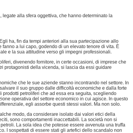
à, legate alla sfera oggettiva, che hanno determinato la
gli ha, fin da tempi anteriori alla sua partecipazione allo
 fanno a lui capo, godendo di un elevato tenore di vita. È
le e la sua attitudine verso gli impegni professionali.
oliferi, divenendo fornitore, in certe occasioni, di imprese che
i protagonisti della vicenda, si lascia da essi guidare
 economiche che le sue aziende stanno incontrando nel settore. In
salvare il suo gruppo dalle difficoltà economiche e dalla forte
 prodotti petroliferi che ad essa era seguita, scegliendo
zione operativa del settore economico in cui agisce. In questo
ifferenziale, egli assorbe questi stessi valori. Ma non solo.
ualche modo, da considerare isolato dai valori etici della
citi, sono comportamenti inaccettabili. La società non si
 petroli. La sola idea che potesse essere avvenuta una truffa
 I sospettati di essere stati gli artefici dello scandalo non