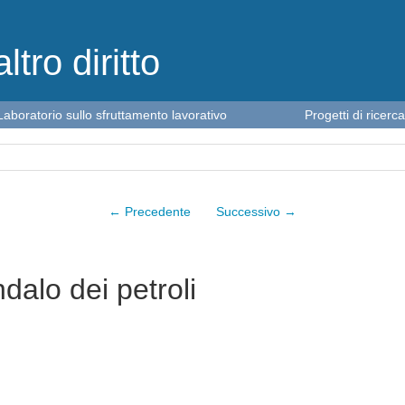
altro diritto
Laboratorio sullo sfruttamento lavorativo
Progetti di ricerca
← Precedente
Successivo →
dalo dei petroli