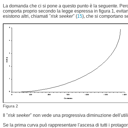
La domanda che ci si pone a questo punto è la seguente. Perch
comporta proprio secondo la legge espressa in figura 1, evitando 
esistono altri, chiamati "
risk seeker
" (
15
), che si comportano s
Figura 2
Il "
risk seeker
" non vede una progressiva diminuzione dell'uti
Se la prima curva può rappresentare l'ascesa di tutti i protagon