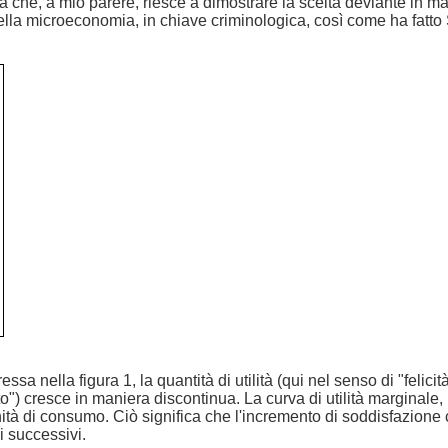
 che, a mio parere, riesce a dimostrare la scelta deviante in mani
 della microeconomia, in chiave criminologica, così come ha fatt
sa nella figura 1, la quantità di utilità (qui nel senso di "felici
 cresce in maniera discontinua. La curva di utilità marginale, in
ità di consumo. Ciò significa che l'incremento di soddisfazione 
i successivi.