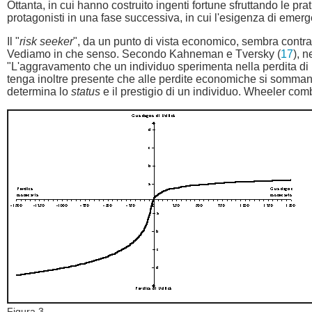
Ottanta, in cui hanno costruito ingenti fortune sfruttando le pra
protagonisti in una fase successiva, in cui l'esigenza di emerge
Il "
risk seeker
", da un punto di vista economico, sembra contra
Vediamo in che senso. Secondo Kahneman e Tversky (
17
), 
"L'aggravamento che un individuo sperimenta nella perdita d
tenga inoltre presente che alle perdite economiche si sommano
determina lo
status
e il prestigio di un individuo. Wheeler comb
Figura 3