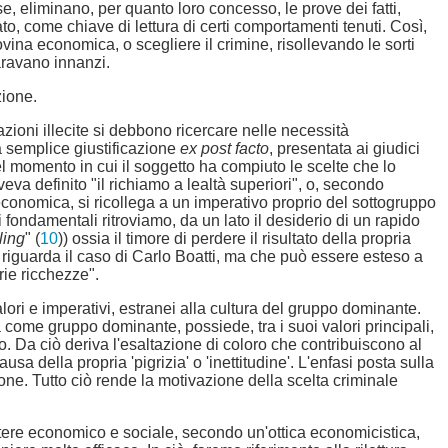
 eliminano, per quanto loro concesso, le prove dei fatti,
o, come chiave di lettura di certi comportamenti tenuti. Così,
ovina economica, o scegliere il crimine, risollevando le sorti
paravano innanzi.
zione.
azioni illecite si debbono ricercare nelle necessità
na semplice giustificazione
ex post facto
, presentata ai giudici
nel momento in cui il soggetto ha compiuto le scelte che lo
a definito "il richiamo a lealtà superiori", o, secondo
 economica, si ricollega a un imperativo proprio del sottogruppo
 fondamentali ritroviamo, da un lato il desiderio di un rapido
lling
" (
10
)) ossia il timore di perdere il risultato della propria
 riguarda il caso di Carlo Boatti, ma che può essere esteso a
prie ricchezze".
lori e imperativi, estranei alla cultura del gruppo dominante.
 come gruppo dominante, possiede, tra i suoi valori principali,
 Da ciò deriva l'esaltazione di coloro che contribuiscono al
a della propria 'pigrizia' o 'inettitudine'. L'enfasi posta sulla
one. Tutto ciò rende la motivazione della scelta criminale
otere economico e sociale, secondo un'ottica economicistica,