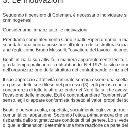
3. Le motivazioni
Seguendo il pensiero di Coleman, è necessario individuare sia l
criminogenesi.
Consideriamo, innanzitutto, le motivazioni.
Prendiamo come riferimento Carlo Boatti. Ripercorriamo in manie
scandalo, una buona posizione all'interno della struttura soci
anch'egli, come Bruno Musselli, "cavaliere del lavoro", riconos
Boatti inizia la sua attività in maniera apparentemente lecita, c
già da tempo praticano il contrabbando. Nel 1975 la situazione 
nell'organizzazione della struttura del contrabbando e inizia effe
Il suo approccio all'attività criminale sembra essere una scelta
un passo delle sue difese nel processo (
8
), egli precisa che a
concorrenza di tutte le altre aziende del Nord Italia, che avev
l'evasione delle imposte. Egli è contrabbandiere "conformista"
senso, egli ci appare conformista rispetto ai valori propri del s
Boatti è persona colta, rispettata, socialmente egli svolge ruol
comunità cui appartiene. Secondo l'etica, prima ancora che sec
risparmia dallo stigmatizzare condotte di tal genere. Lo si ve
di quelle dimensioni determina una forte reazione da parte dell'