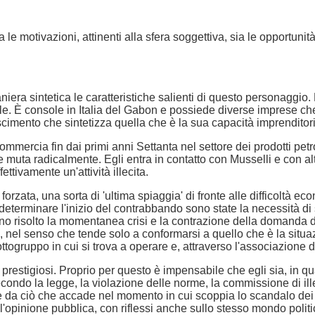
e motivazioni, attinenti alla sfera soggettiva, sia le opportunit
ra sintetica le caratteristiche salienti di questo personaggio. E
ale. È console in Italia del Gabon e possiede diverse imprese che
cimento che sintetizza quella che è la sua capacità imprenditoria
ommercia fin dai primi anni Settanta nel settore dei prodotti petr
muta radicalmente. Egli entra in contatto con Musselli e con altr
ttivamente un'attività illecita.
 forzata, una sorta di 'ultima spiaggia' di fronte alle difficoltà
 determinare l'inizio del contrabbando sono state la necessità di 
ano risolto la momentanea crisi e la contrazione della domanda di
, nel senso che tende solo a conformarsi a quello che è la situa
ottogruppo in cui si trova a operare e, attraverso l'associazione d
i prestigiosi. Proprio per questo è impensabile che egli sia, in q
ondo la legge, la violazione delle norme, la commissione di ille
de da ciò che accade nel momento in cui scoppia lo scandalo dei
opinione pubblica, con riflessi anche sullo stesso mondo politico.