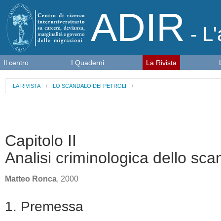
ADIR
- L'
Il centro
I Quaderni
La Rivista
LA RIVISTA
/
LO SCANDALO DEI PETROLI
/
Capitolo II
Analisi criminologica dello scan
Matteo Ronca
, 2000
1. Premessa